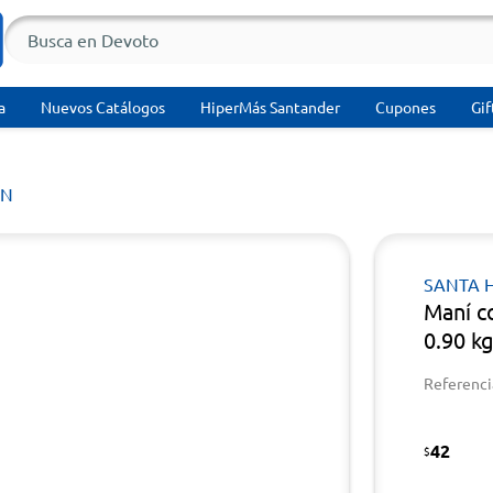
a
Nuevos Catálogos
HiperMás Santander
Cupones
Gif
ÍN
SANTA 
Maní c
0.90 k
Referenci
42
$