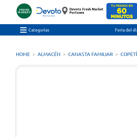
Devoto Fresh Market
Portones
Categorías
Feria del dí
HOME
ALMACÉN
CANASTA FAMILIAR
COPET