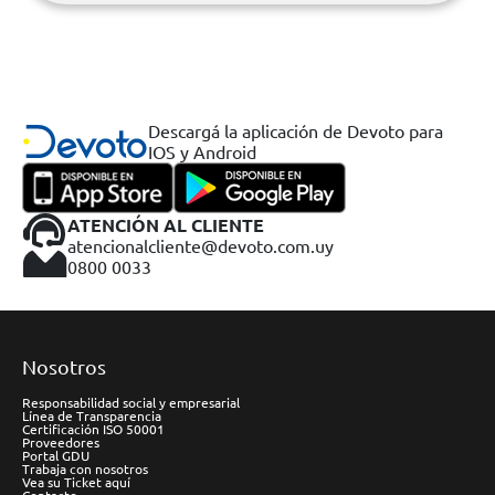
Descargá la aplicación de Devoto para
IOS y Android
ATENCIÓN AL CLIENTE
atencionalcliente@devoto.com.uy
0800 0033
Nosotros
Responsabilidad social y empresarial
Línea de Transparencia
Certificación ISO 50001
Proveedores
Portal GDU
Trabaja con nosotros
Vea su Ticket aquí