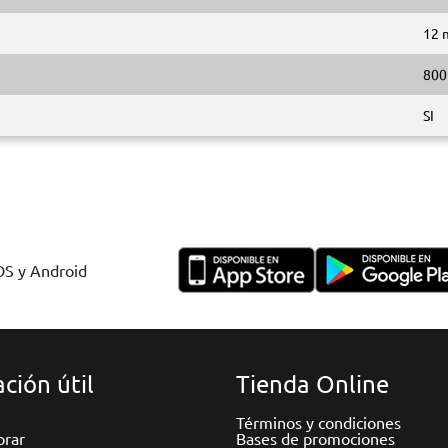
12 
800
SI
IOS y Android
ción útil
Tienda Online
Términos y condiciones
rar
Bases de promociones