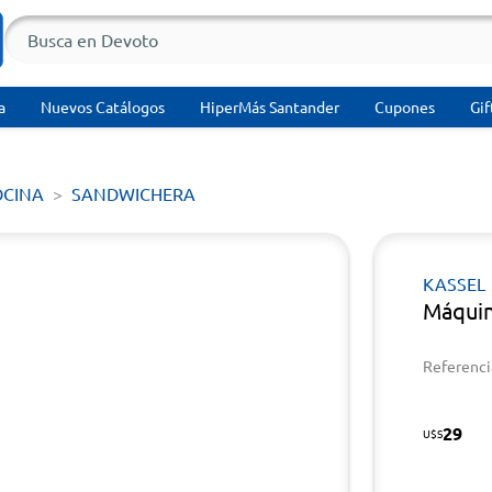
a
Nuevos Catálogos
HiperMás Santander
Cupones
Gif
OCINA
SANDWICHERA
KASSEL
Máquin
Referenci
29
U$S