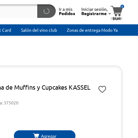
0
Ir a mis
Iniciar sesión,
Pedidos
Registrarme
$0,00
t Card
Salón del vino club
Zonas de entrega Modo Ya
a de Muffins y Cupcakes KASSEL
a: 375020
Agregar