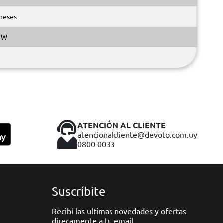
meses
 W
ATENCIÓN AL CLIENTE
atencionalcliente@devoto.com.uy
0800 0033
Suscríbite
Recibí las ultimas novedades y ofertas
direcamente a tu email