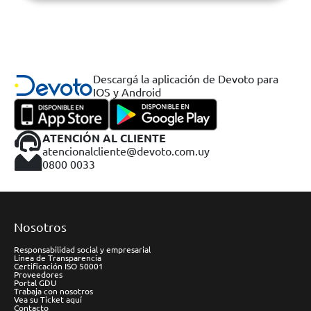
Descargá la aplicación de Devoto para
IOS y Android
ATENCIÓN AL CLIENTE
atencionalcliente@devoto.com.uy
0800 0033
Nosotros
Responsabilidad social y empresarial
Línea de Transparencia
Certificación ISO 50001
Proveedores
Portal GDU
Trabaja con nosotros
Vea su Ticket aquí
Contacto