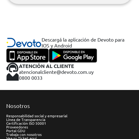
Descargá la aplicación de Devoto para
IOS y Android
ATENCIÓN AL CLIENTE
atencionalcliente@devoto.com.uy
0800 0033
Nosotros
Responsabilidad social y empresarial
Línea de Transparencia
Certificación ISO 50001
Proveedores
Portal GDU
Trabaja con nosotros
Vea su Ticket aquí