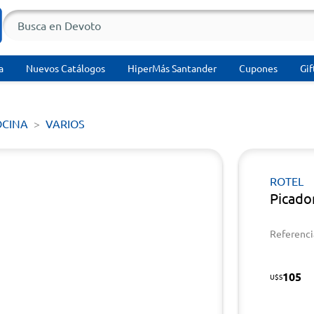
a
Nuevos Catálogos
HiperMás Santander
Cupones
Gif
OCINA
VARIOS
ROTEL
Picado
Referenci
105
U$S