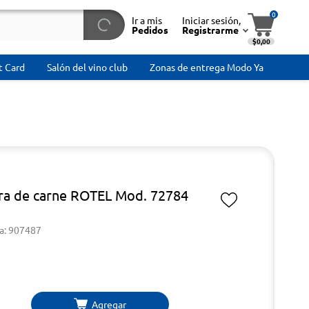
0
Ir a mis
Iniciar sesión,
Pedidos
Registrarme
$0,00
t Card
Salón del vino club
Zonas de entrega Modo Ya
ra de carne ROTEL Mod. 72784
a: 907487
Agregar