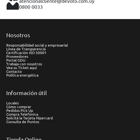
atencionalcliente@devoto.com.uy
0800 0033
Nosotros
Responsabilidad social y empresarial
Línea de Transparencia
Certificación ISO 50001
Proveedores
Portal GDU
Trabaja con nosotros
Vea su Ticket aquí
Contacto
Política energética
Información útil
Locales
Cómo comprar
Pedidos Pick Up
Compra Telefónica
Solicitá la Tarjeta Hipercard
Consulta de Puntos
Tienda Online