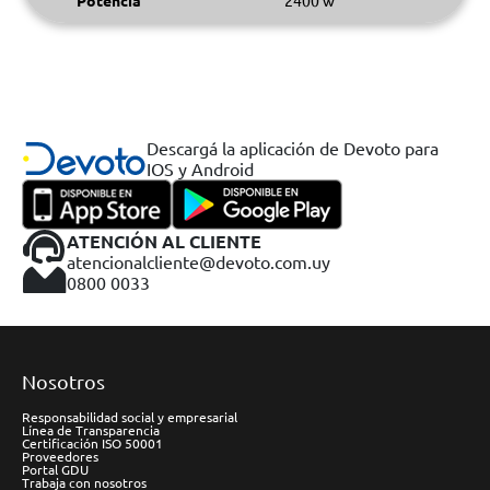
Potencia
2400 w
Descargá la aplicación de Devoto para
IOS y Android
ATENCIÓN AL CLIENTE
atencionalcliente@devoto.com.uy
0800 0033
Nosotros
Responsabilidad social y empresarial
Línea de Transparencia
Certificación ISO 50001
Proveedores
Portal GDU
Trabaja con nosotros