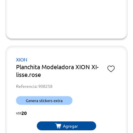
XION
Planchita Modeladora XION XI-
lisse.rose
Referencia: 908258
Genera stickers extra
20
U$S
Agregar