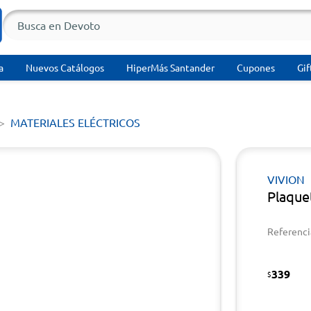
a
Nuevos Catálogos
HiperMás Santander
Cupones
Gif
MATERIALES ELÉCTRICOS
VIVION
Plaque
Referenci
339
$