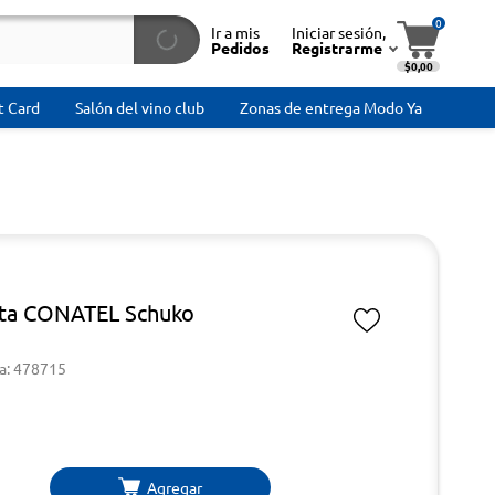
0
Ir a mis
Iniciar sesión,
Pedidos
Registrarme
$0,00
t Card
Salón del vino club
Zonas de entrega Modo Ya
ta CONATEL Schuko
a: 478715
Agregar