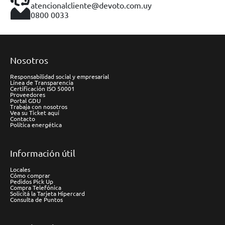
atencionalcliente@devoto.com.uy
0800 0033
Nosotros
Responsabilidad social y empresarial
Línea de Transparencia
Certificación ISO 50001
Proveedores
Portal GDU
Trabaja con nosotros
Vea su Ticket aquí
Contacto
Política energética
Información útil
Locales
Cómo comprar
Pedidos Pick Up
Compra Telefónica
Solicitá la Tarjeta Hipercard
Consulta de Puntos