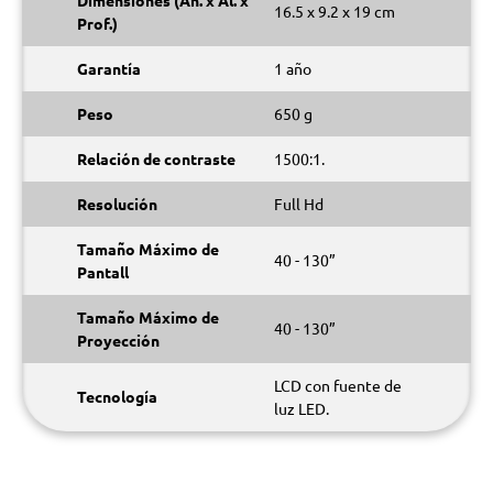
Dimensiones (An. x Al. x
16.5 x 9.2 x 19 cm
Prof.)
Garantía
1 año
Peso
650 g
Relación de contraste
1500:1.
Resolución
Full Hd
Tamaño Máximo de
40 - 130”
Pantall
Tamaño Máximo de
40 - 130”
Proyección
LCD con fuente de
Tecnología
luz LED.