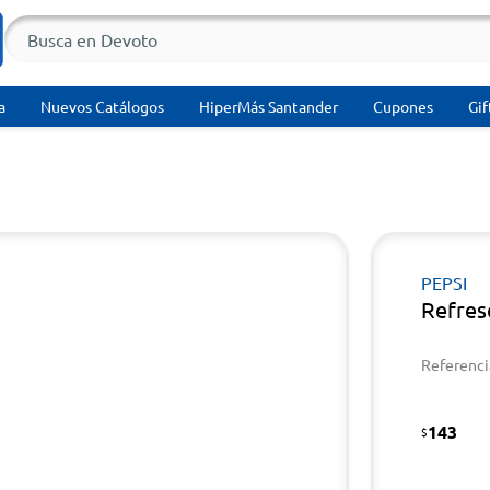
a
Nuevos Catálogos
HiperMás Santander
Cupones
Gif
PEPSI
Refres
Referenci
143
$