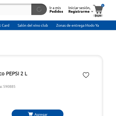
0
Ir a mis
Iniciar sesión,
Pedidos
Registrarme
$0,00
t Card
Salón del vino club
Zonas de entrega Modo Ya
co PEPSI 2 L
a: 590885
Agregar