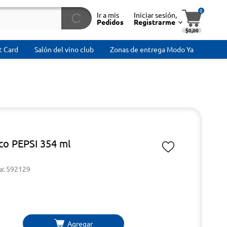
0
Ir a mis
Iniciar sesión,
Pedidos
Registrarme
$0,00
t Card
Salón del vino club
Zonas de entrega Modo Ya
co PEPSI 354 ml
a: 592129
Agregar