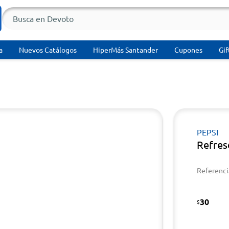
a
Nuevos Catálogos
HiperMás Santander
Cupones
Gif
PEPSI
Refres
Referenci
30
$