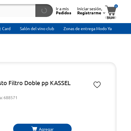
0
Ir a mis
Iniciar sesión,
Pedidos
Registrarme
$0,00
t Card
Salón del vino club
Zonas de entrega Modo Ya
to Filtro Doble pp KASSEL
a: 688571
Agregar