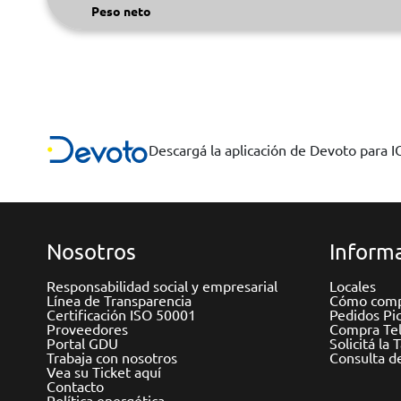
Peso neto
Descargá la aplicación de Devoto para 
Nosotros
Informa
Responsabilidad social y empresarial
Locales
Línea de Transparencia
Cómo comp
Certificación ISO 50001
Pedidos Pi
Proveedores
Compra Tel
Portal GDU
Solicitá la 
Trabaja con nosotros
Consulta d
Vea su Ticket aquí
Contacto
Política energética