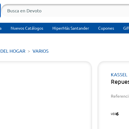
a
Nuevos Catálogos
HiperMás Santander
Cupones
Gif
 DEL HOGAR
VARIOS
KASSEL
Repues
Referenci
6
U$S