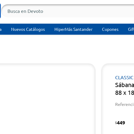
a
Nuevos Catálogos
HiperMás Santander
Cupones
Gif
CLASSIC
Sábana
88 x 1
Referenci
449
$