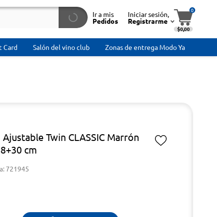
0
Ir a mis
Iniciar sesión,
Pedidos
Registrarme
$0,00
t Card
Salón del vino club
Zonas de entrega Modo Ya
 Ajustable Twin CLASSIC Marrón
88+30 cm
a: 721945