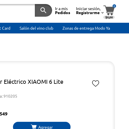
0
Ir a mis
Iniciar sesión,
Pedidos
Registrarme
$0,00
t Card
Salón del vino club
Zonas de entrega Modo Ya
r Eléctrico XIAOMI 6 Lite
a: 910205
549
Agregar