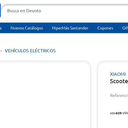
a
Nuevos Catálogos
HiperMás Santander
Cupones
Gif
VEHÍCULOS ELÉCTRICOS
XIAOMI
Scoote
Referenci
629
U$S
U$S