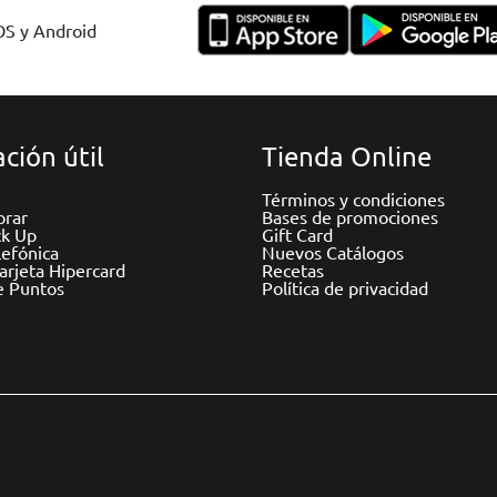
IOS y Android
ción útil
Tienda Online
Términos y condiciones
rar
Bases de promociones
ck Up
Gift Card
efónica
Nuevos Catálogos
Tarjeta Hipercard
Recetas
e Puntos
Política de privacidad