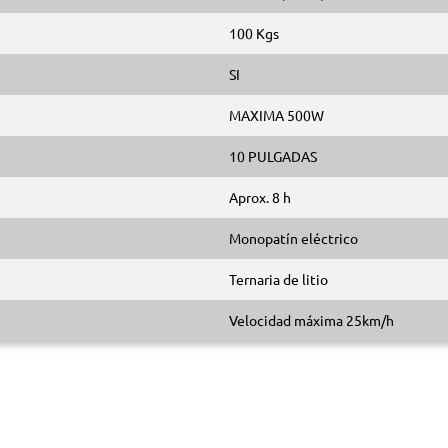
100 Kgs
SI
MAXIMA 500W
10 PULGADAS
Aprox. 8 h
Monopatín eléctrico
Ternaria de litio
Velocidad máxima 25km/h