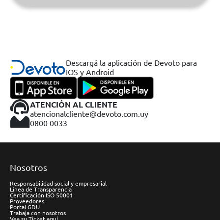
Descargá la aplicación de Devoto para
IOS y Android
ATENCIÓN AL CLIENTE
atencionalcliente@devoto.com.uy
0800 0033
Nosotros
Responsabilidad social y empresarial
Línea de Transparencia
Certificación ISO 50001
Proveedores
Portal GDU
Trabaja con nosotros
Vea su Ticket aquí