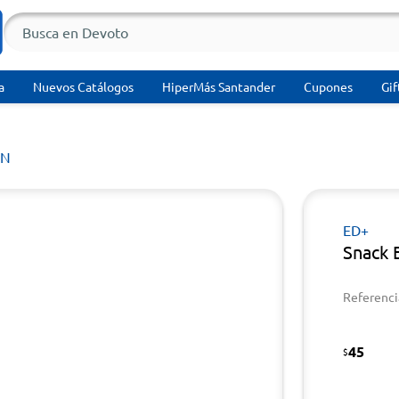
a
Nuevos Catálogos
HiperMás Santander
Cupones
Gif
ÍN
ED+
Snack 
Referenci
45
$