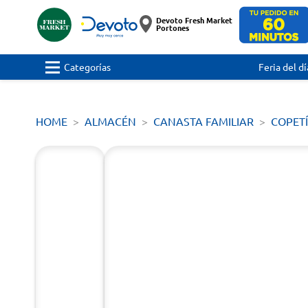
Devoto Fresh Market
Portones
Categorías
Feria del dí
HOME
ALMACÉN
CANASTA FAMILIAR
COPET