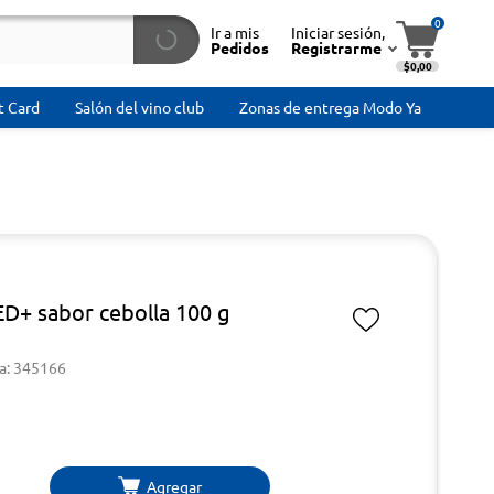
0
Ir a mis
Iniciar sesión,
Pedidos
Registrarme
$0,00
t Card
Salón del vino club
Zonas de entrega Modo Ya
ED+ sabor cebolla 100 g
a: 345166
Agregar