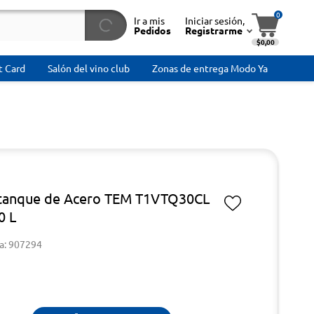
0
Ir a mis
Iniciar sesión,
Pedidos
Registrarme
$0,00
t Card
Salón del vino club
Zonas de entrega Modo Ya
tanque de Acero TEM T1VTQ30CL
0 L
a: 907294