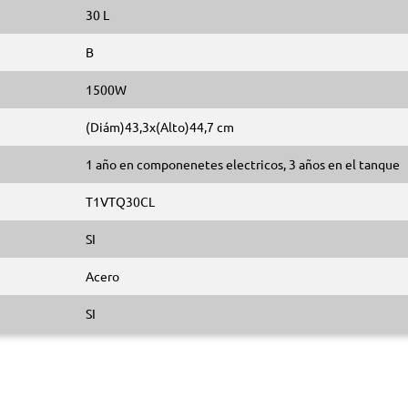
30 L
B
1500W
(Diám)43,3x(Alto)44,7 cm
1 año en componenetes electricos, 3 años en el tanque
T1VTQ30CL
SI
Acero
SI