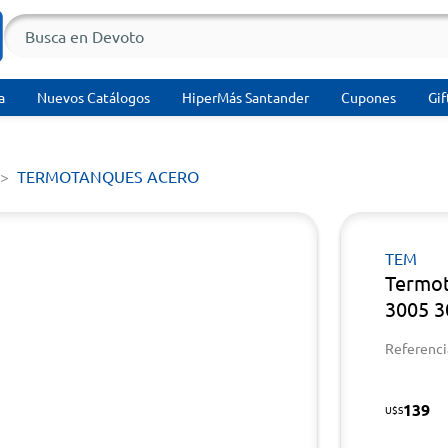
a
Nuevos Catálogos
HiperMás Santander
Cupones
Gif
TERMOTANQUES ACERO
TEM
Termo
3005 3
Referenci
139
U$S