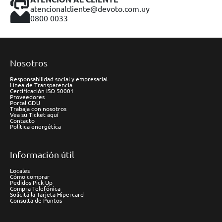
atencionalcliente@devoto.com.uy
0800 0033
Nosotros
Responsabilidad social y empresarial
Línea de Transparencia
Certificación ISO 50001
Proveedores
Portal GDU
Trabaja con nosotros
Vea su Ticket aquí
Contacto
Política energética
Información útil
Locales
Cómo comprar
Pedidos Pick Up
Compra Telefónica
Solicitá la Tarjeta Hipercard
Consulta de Puntos