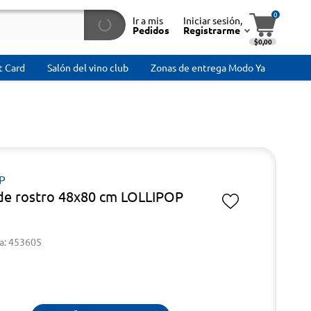
0
Ir a mis
Iniciar sesión,
Pedidos
Registrarme
$0,00
t Card
Salón del vino club
Zonas de entrega Modo Ya
P
 de rostro 48x80 cm LOLLIPOP
a: 453605