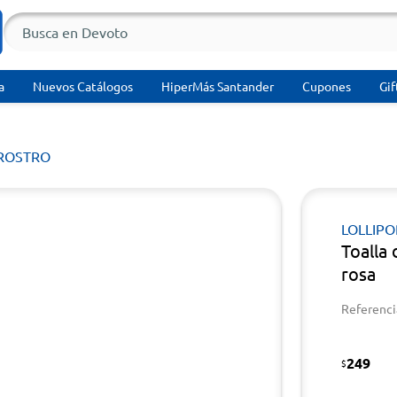
a
Nuevos Catálogos
HiperMás Santander
Cupones
Gif
 ROSTRO
LOLLIPO
Toalla
rosa
Referenci
249
$