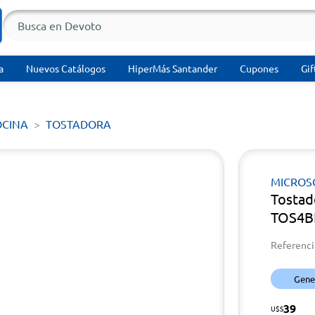
a
Nuevos Catálogos
HiperMás Santander
Cupones
Gif
OCINA
TOSTADORA
MICROS
Tosta
TOS4B
Referenci
Gener
39
U$S