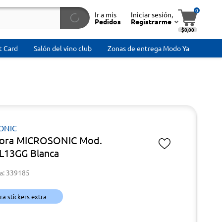
0
Ir a mis
Iniciar sesión,
Pedidos
Registrarme
$0,00
t Card
Salón del vino club
Zonas de entrega Modo Ya
ONIC
dora MICROSONIC Mod.
L13GG Blanca
a: 339185
a stickers extra