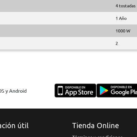
4 tostadas
1 Año
1000 W
2
IOS y Android
ción útil
Tienda Online