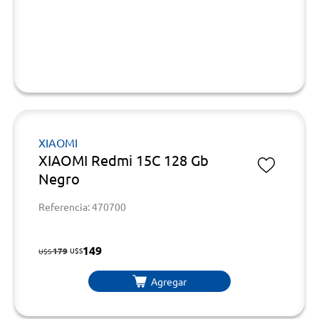
XIAOMI
XIAOMI Redmi 15C 128 Gb
Negro
Referencia: 470700
149
179
U$S
U$S
Agregar