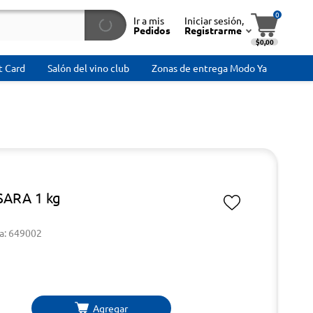
0
Ir a mis
Iniciar sesión,
Pedidos
Registrarme
$0,00
t Card
Salón del vino club
Zonas de entrega Modo Ya
SARA 1 kg
a: 649002
Agregar