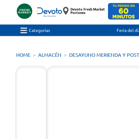
Devoto Fresh Market
Portones
Categorías
Feria del dí
HOME
ALMACÉN
DESAYUNO MERIENDA Y POS