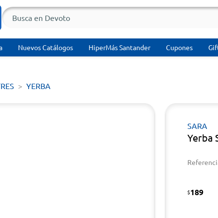
a
Nuevos Catálogos
HiperMás Santander
Cupones
Gif
TRES
YERBA
SARA
Yerba 
Referenci
189
$