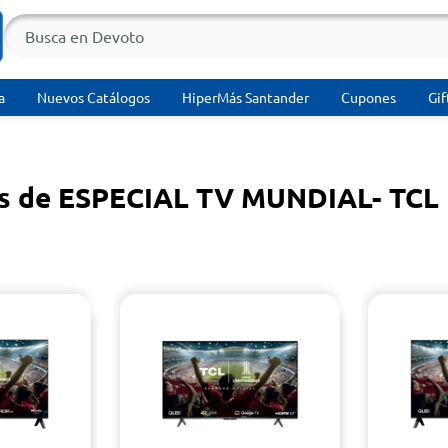
a
Nuevos Catálogos
HiperMás Santander
Cupones
Gif
os de ESPECIAL TV MUNDIAL- TCL