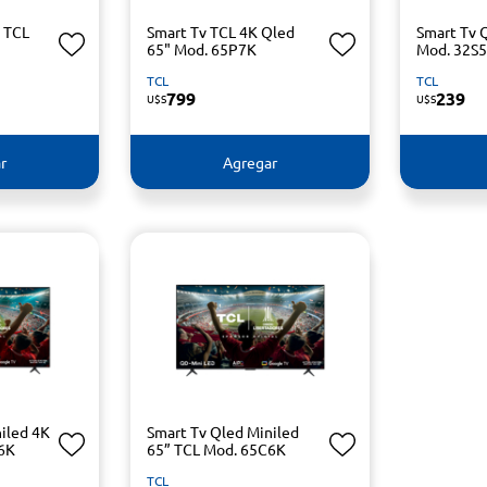
" TCL
Smart Tv TCL 4K Qled
Smart Tv 
65" Mod. 65P7K
Mod. 32S
TCL
TCL
799
239
U$S
U$S
r
Agregar
iled 4K
Smart Tv Qled Miniled
6K
65” TCL Mod. 65C6K
TCL