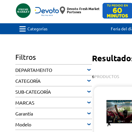
Devoto Fresh Market
Portones
Categorías
Feria del dí
Filtros
Resultad
DEPARTAMENTO
6
PRODUCTOS
CATEGORÍA
SUB-CATEGORÍA
MARCAS
Garantía
Modelo