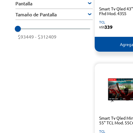
Pantalla
Smart Tv Qled 43
Fhd Mod. 43S5
Tamaño de Pantalla
TCL
339
U$S
$93449
-
$312409
Agrega
Smart Tv Qled Min
55" TCL Mod. 55C
TCL