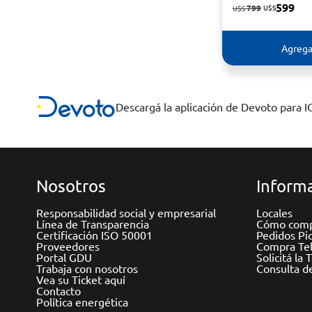
599
799
U$S
U$S
Agrega
Descargá la aplicación de Devoto para 
Nosotros
Informa
Responsabilidad social y empresarial
Locales
Línea de Transparencia
Cómo comp
Certificación ISO 50001
Pedidos Pi
Proveedores
Compra Tel
Portal GDU
Solicitá la 
Trabaja con nosotros
Consulta d
Vea su Ticket aquí
Contacto
Política energética