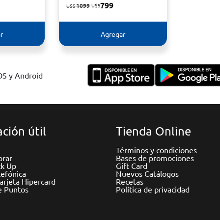
799
1099
U$S
U$S
r
Agregar
IOS y Android
ción útil
Tienda Online
Términos y condiciones
rar
Bases de promociones
ck Up
Gift Card
efónica
Nuevos Catálogos
Tarjeta Hipercard
Recetas
e Puntos
Política de privacidad