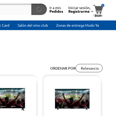
0
Ir a mis
Iniciar sesión,
Pedidos
Registrarme
$0,00
t Card
Salón del vino club
Zonas de entrega Modo Ya
Relevancia
ORDENAR POR