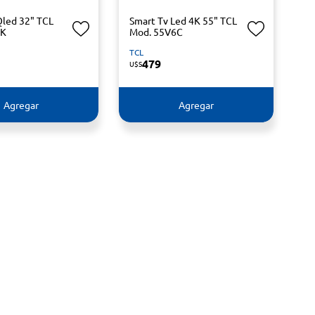
Qled 32" TCL
Smart Tv Led 4K 55" TCL
5K
Mod. 55V6C
TCL
479
U$S
Agregar
Agregar