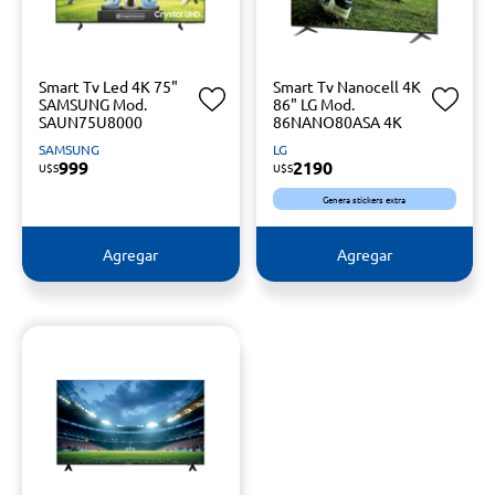
Smart Tv Led 4K 75"
Smart Tv Nanocell 4K
SAMSUNG Mod.
86" LG Mod.
SAUN75U8000
86NANO80ASA 4K
SAMSUNG
LG
999
2190
U$S
U$S
Genera stickers extra
Agregar
Agregar