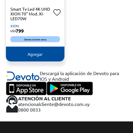
Smart Tv Led 4K UHD
XION 70" Mod. XI-
LED70W
XION
799
U$S
Genera stickers extra
Agregar
Descargá la aplicación de Devoto para
IOS y Android
ATENCIÓN AL CLIENTE
atencionalcliente@devoto.com.uy
0800 0033