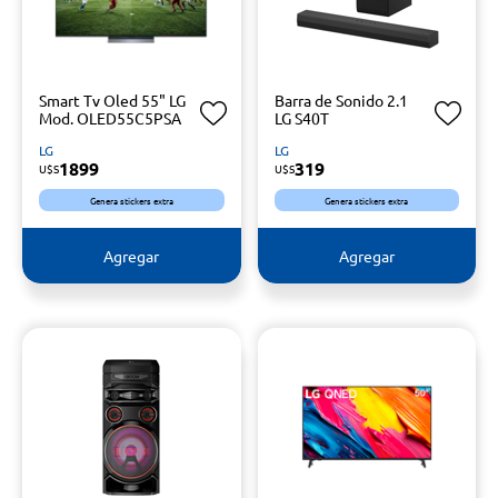
Smart Tv Oled 55" LG
Barra de Sonido 2.1
Mod. OLED55C5PSA
LG S40T
LG
LG
1899
319
U$S
U$S
Genera stickers extra
Genera stickers extra
Agregar
Agregar