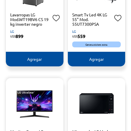
Lavarropas LG
Smart Tv Led 4K LG
Mod.WT19BV6 CS 19
55" Mod.
kg inverter negro
55UT7300PSA
LG
LG
899
559
U$S
U$S
Genera stickers extra
Agregar
Agregar