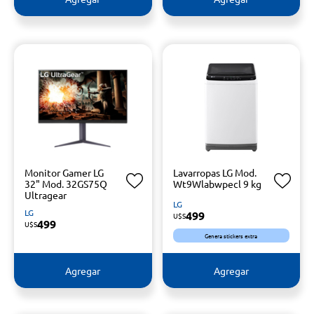
Monitor Gamer LG
Lavarropas LG Mod.
32" Mod. 32GS75Q
Wt9Wlabwpecl 9 kg
Ultragear
LG
LG
499
U$S
499
U$S
Genera stickers extra
Agregar
Agregar