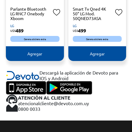
Parlante Bluetooth
Smart Tv Qned 4K
LG RNC7 Onebody
50" LG Mod.
Xboom
50QNED73ASA
LG
LG
489
499
U$S
U$S
Genera stickers extra
Genera stickers extra
Agregar
Agregar
Descargá la aplicación de Devoto para
IOS y Android
ATENCIÓN AL CLIENTE
atencionalcliente@devoto.com.uy
0800 0033