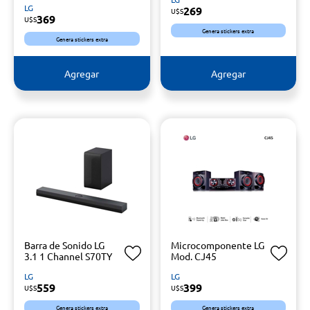
LG
269
U$S
369
U$S
Genera stickers extra
Genera stickers extra
Agregar
Agregar
Barra de Sonido LG
Microcomponente LG
3.1 1 Channel S70TY
Mod. CJ45
LG
LG
559
399
U$S
U$S
Genera stickers extra
Genera stickers extra