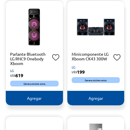
Parlante Bluetooth
Minicomponente LG
LG RNC9 Onebody
Xboom CK43 300W
Xboom
LG
LG
199
U$S
619
U$S
Genera stickers extra
Genera stickers extra
Agregar
Agregar