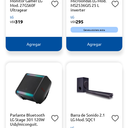
Monitor Gamer LG
Microondas LG Mod.
Mod. 27GS60F
MS2536GIS 25 L
Ultragear
inverter
LG
LG
319
295
U$S
U$S
Genera stickers extra
Agregar
Agregar
Parlante Bluetooth
Barra de Sonido 2.1
LG Stage 301 120W
LG Mod. SQC1
Usb/miconguit.
LG