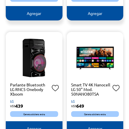
Agregar
Agregar
Parlante Bluetooth
Smart TV 4K Nanocell
LG RNC5 Onebody
LG 50" Mod.
Xboom
50NANO80TSA
LG
LG
439
649
U$S
U$S
Genera stickers extra
Genera stickers extra
Agregar
Agregar