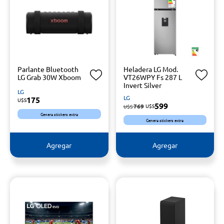
Parlante Bluetooth
Heladera LG Mod.
LG Grab 30W Xboom
VT26WPY Fs 287 L
Invert Silver
LG
LG
175
U$S
599
769
U$S
U$S
Genera stickers extra
Genera stickers extra
Agregar
Agregar