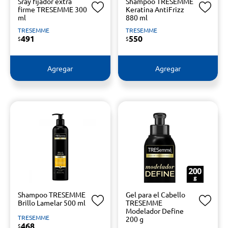
Sray fijador extra
Shampoo TRESEMME
firme TRESEMME 300
Keratina AntiFrizz
ml
880 ml
TRESEMME
TRESEMME
491
550
$
$
Agregar
Agregar
Shampoo TRESEMME
Gel para el Cabello
Brillo Lamelar 500 ml
TRESEMME
Modelador Define
TRESEMME
200 g
468
$