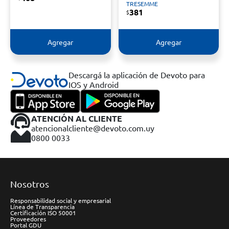
TRESEMME
381
$
Agregar
Agregar
Descargá la aplicación de Devoto para
IOS y Android
ATENCIÓN AL CLIENTE
atencionalcliente@devoto.com.uy
0800 0033
Nosotros
Responsabilidad social y empresarial
Línea de Transparencia
Certificación ISO 50001
Proveedores
Portal GDU