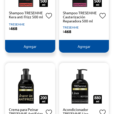
Shampoo TRESEMME
Shampoo TRESEMME
Kera anti frizz 500 ml
Cauterización
Reparadora 500 ml
TRESEMME
TRESEMME
468
$
468
$
Agregar
Agregar
Crema para Peinar
Acondicionador
TRESEMME AntiFrizz
TRESEMME Liso