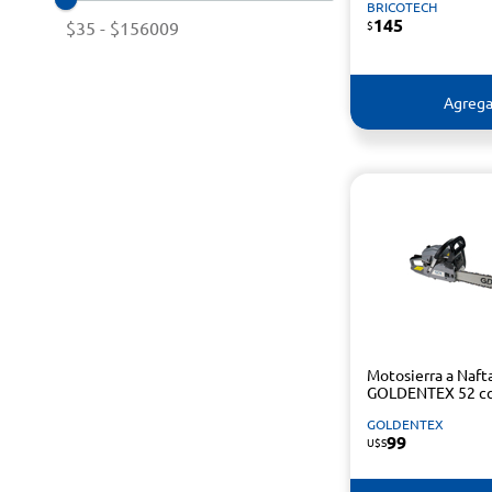
BRICOTECH
145
$35
-
$156009
$
Agrega
Motosierra a Naft
GOLDENTEX 52 c
GOLDENTEX
99
U$S