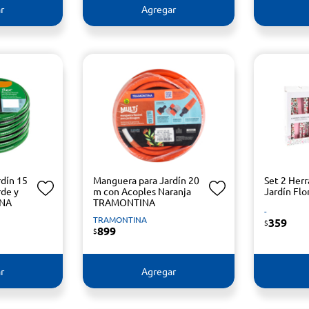
r
Agregar
dín 15
Manguera para Jardín 20
Set 2 Her
rde y
m con Acoples Naranja
Jardín Flo
INA
TRAMONTINA
-
TRAMONTINA
359
$
899
$
r
Agregar