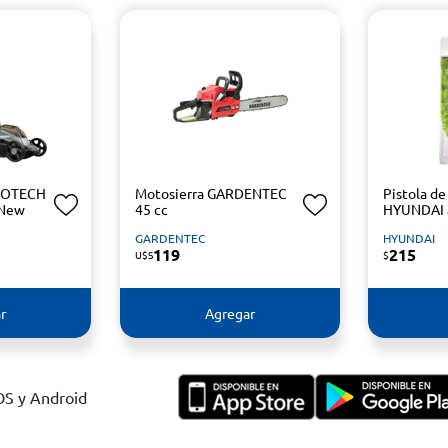
ICOTECH
Motosierra GARDENTEC
Pistola de
 New
45 cc
HYUNDAI a
GARDENTEC
HYUNDAI
119
215
U$S
$
r
Agregar
IOS y Android