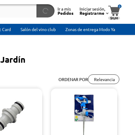
0
Ir a mis
Iniciar sesión,
Pedidos
Registrarme
$0,00
t Card
Salón del vino club
Zonas de entrega Modo Ya
 Jardín
Relevancia
ORDENAR POR