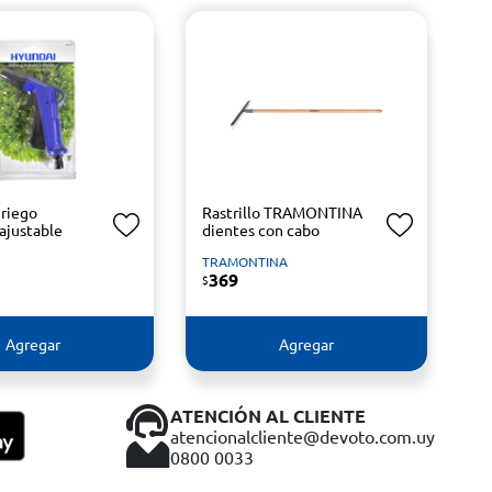
 riego
Rastrillo TRAMONTINA
justable
dientes con cabo
TRAMONTINA
369
$
Agregar
Agregar
ATENCIÓN AL CLIENTE
atencionalcliente@devoto.com.uy
0800 0033