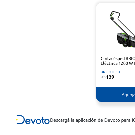
Cortacésped BR
Eléctrica 1200 W
BRICOTECH
139
U$S
Agrega
Descargá la aplicación de Devoto para 