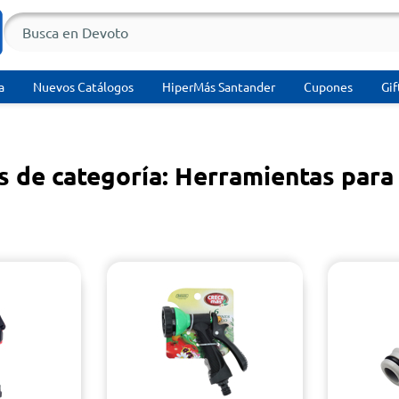
a
Nuevos Catálogos
HiperMás Santander
Cupones
Gif
s de categoría: Herramientas para