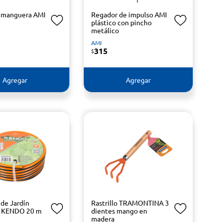
 manguera AMI
Regador de impulso AMI
plástico con pincho
metálico
AMI
315
$
Agregar
Agregar
de Jardín
Rastrillo TRAMONTINA 3
a KENDO 20 m
dientes mango en
madera