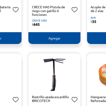
bateria
CRECE MAS Pistola de
Acople de
l
riego con gatillo 6
de 2 vías
funciones
AMI
CRECE MÁS
35
$
645
$
r
Agregar
Rastrillo azada escardillo
Manguera 
BRICOTECH
Reforzad