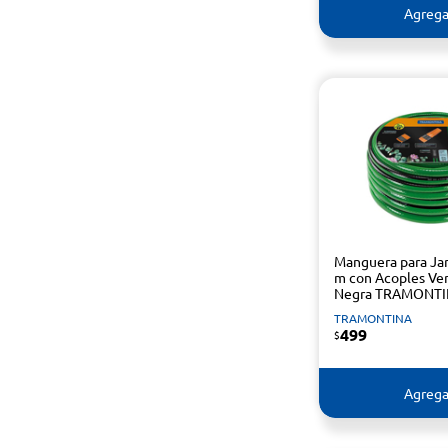
Agrega
Manguera para Jar
m con Acoples Ve
Negra TRAMONT
TRAMONTINA
499
$
Agrega