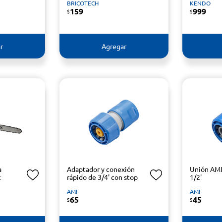
BRICOTECH
KENDO
159
999
$
$
r
Agregar
a
Adaptador y conexión
Unión AMI
c
rápido de 3/4' con stop
1/2'
AMI
AMI
65
45
$
$