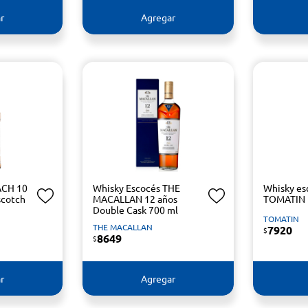
r
Agregar
CH 10
Whisky Escocés THE
Whisky es
scotch
MACALLAN 12 años
TOMATIN 
Double Cask 700 ml
TOMATIN
THE MACALLAN
7920
$
8649
$
r
Agregar