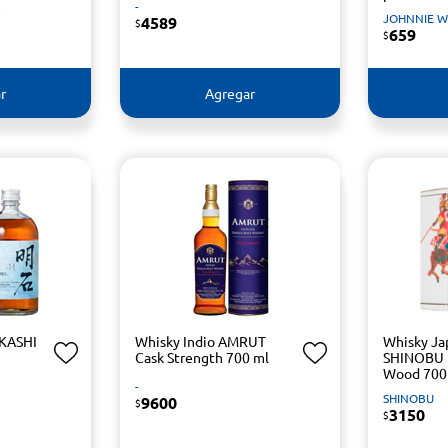
R
-
JOHNNIE 
4589
$
659
$
r
Agregar
AKASHI
Whisky Indio AMRUT
Whisky Ja
Cask Strength 700 ml
SHINOBU 
Wood 700
-
SHINOBU
9600
$
3150
$