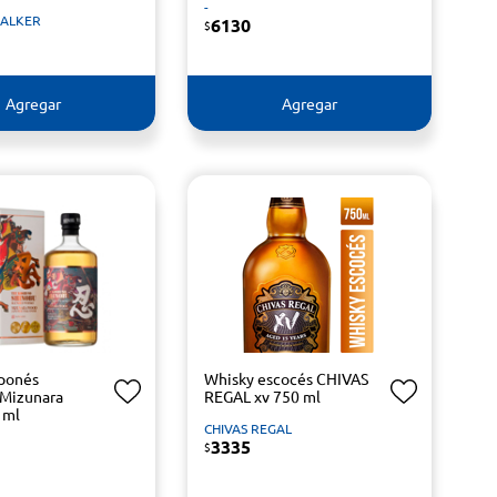
-
WALKER
6130
$
Agregar
Agregar
ponés
Whisky escocés CHIVAS
Mizunara
REGAL xv 750 ml
 ml
CHIVAS REGAL
3335
$