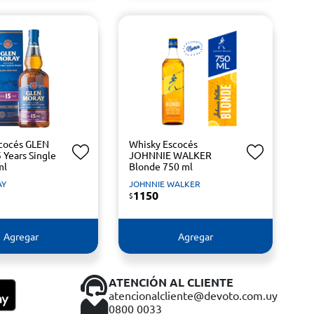
cocés GLEN
Whisky Escocés
Years Single
JOHNNIE WALKER
ml
Blonde 750 ml
AY
JOHNNIE WALKER
1150
$
Agregar
Agregar
ATENCIÓN AL CLIENTE
atencionalcliente@devoto.com.uy
0800 0033