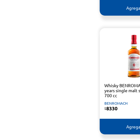
Agrega
Whisky BENROMA
years single malt 
700 cc
BENROMACH
8330
$
Agrega