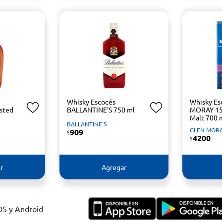
Whisky Escocés
Whisky Es
sted
BALLANTINE'S 750 ml
MORAY 15 
Malt 700 
BALLANTINE'S
GLEN MOR
909
$
4200
$
r
Agregar
IOS y Android