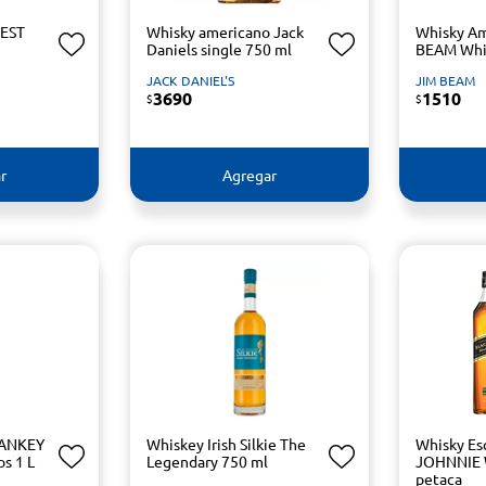
WEST
Whisky americano Jack
Whisky Am
Daniels single 750 ml
BEAM Whi
JACK DANIEL'S
JIM BEAM
3690
1510
$
$
r
Agregar
HANKEY
Whiskey Irish Silkie The
Whisky Es
s 1 L
Legendary 750 ml
JOHNNIE 
petaca