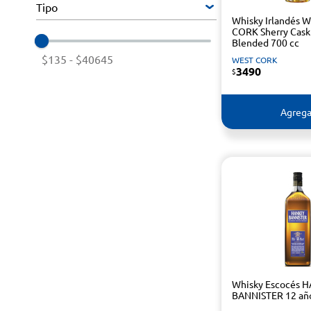
Tipo
Whisky Irlandés 
CORK Sherry Cask
Blended 700 cc
$135
-
$40645
WEST CORK
3490
$
Agrega
Whisky Escocés 
BANNISTER 12 año