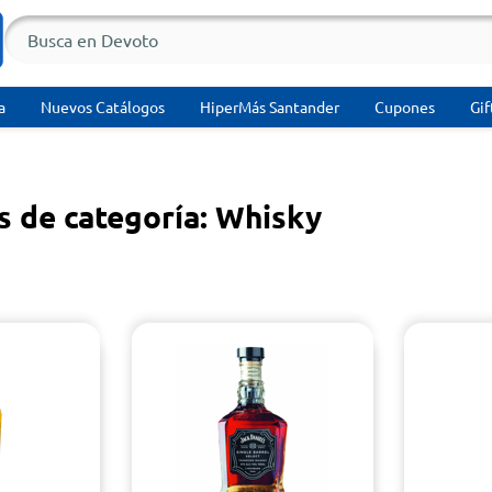
a
Nuevos Catálogos
HiperMás Santander
Cupones
Gif
s de categoría: Whisky