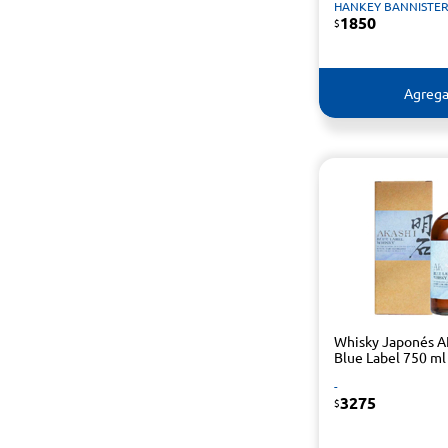
HANKEY BANNISTE
1850
$
Agrega
Whisky Japonés 
Blue Label 750 ml
-
3275
$