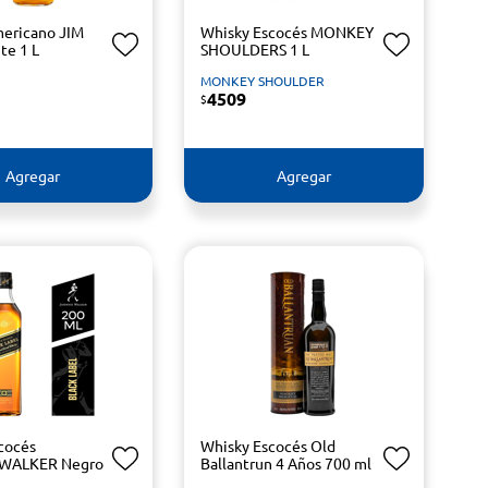
ericano JIM
Whisky Escocés MONKEY
te 1 L
SHOULDERS 1 L
MONKEY SHOULDER
4509
$
Agregar
Agregar
cocés
Whisky Escocés Old
WALKER Negro
Ballantrun 4 Años 700 ml