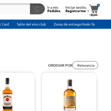
0
Ir a mis
Iniciar sesión,
Pedidos
Registrarme
$0,00
t Card
Salón del vino club
Zonas de entrega Modo Ya
Relevancia
ORDENAR POR