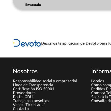
Envasado
Descargá la aplicación de Devoto para 
Nosotros
Informa
Responsabilidad social y empresarial
Locales
Línea de Transparencia
Cómo comp
Certificación ISO 50001
Pedidos Pi
Proveedores
Compra Tel
Portal GDU
Solicitá la 
Trabaja con nosotros
Consulta d
Vea su Ticket aquí
Contacto