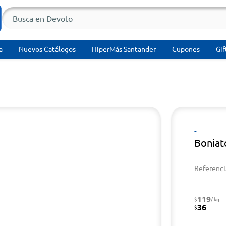
a
Nuevos Catálogos
HiperMás Santander
Cupones
Gif
-
Boniat
Referenci
119
$
/ kg
36
$