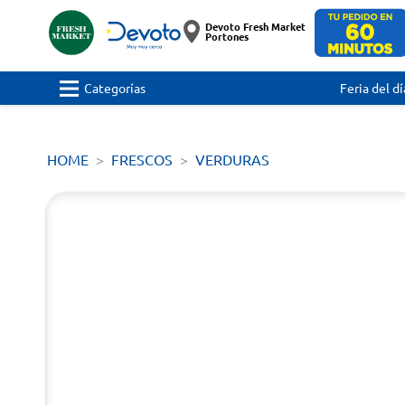
Devoto Fresh Market
Portones
Categorías
Feria del dí
HOME
FRESCOS
VERDURAS