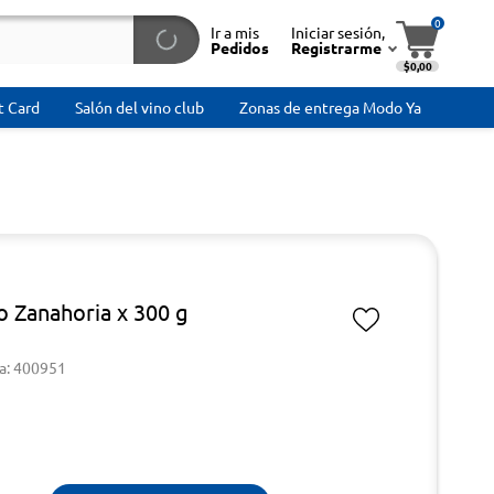
0
Ir a mis
Iniciar sesión,
Pedidos
Registrarme
$0,00
t Card
Salón del vino club
Zonas de entrega Modo Ya
o Zanahoria x 300 g
a: 400951