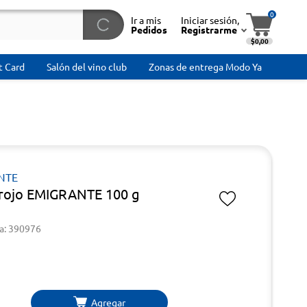
0
Ir a mis
Iniciar sesión,
Pedidos
Registrarme
$0,00
t Card
Salón del vino club
Zonas de entrega Modo Ya
NTE
 rojo EMIGRANTE 100 g
a: 390976
Agregar