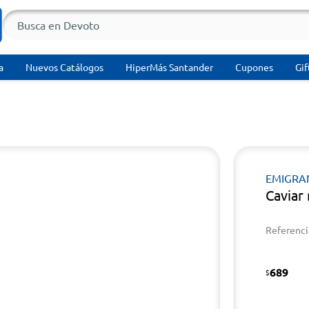
a
Nuevos Catálogos
HiperMás Santander
Cupones
Gif
EMIGRA
Caviar
Referenci
689
$