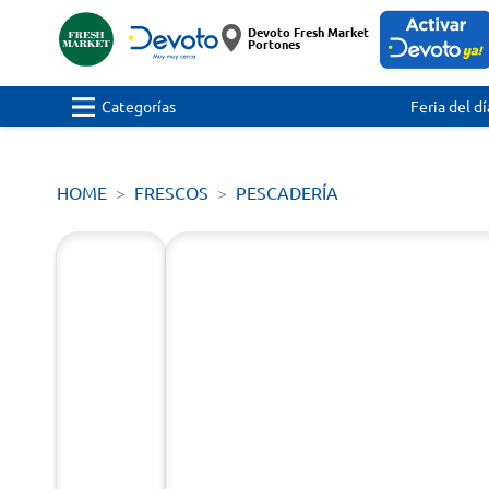
Devoto Fresh Market
Portones
Categorías
Feria del dí
HOME
FRESCOS
PESCADERÍA