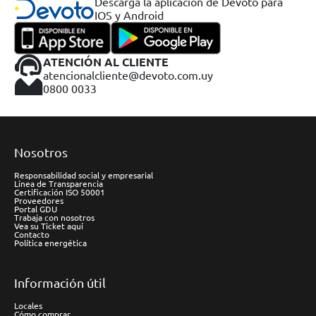
Descargá la aplicación de Devoto para
IOS y Android
ATENCIÓN AL CLIENTE
atencionalcliente@devoto.com.uy
0800 0033
Nosotros
Responsabilidad social y empresarial
Línea de Transparencia
Certificación ISO 50001
Proveedores
Portal GDU
Trabaja con nosotros
Vea su Ticket aquí
Contacto
Política energética
Información útil
Locales
Cómo comprar