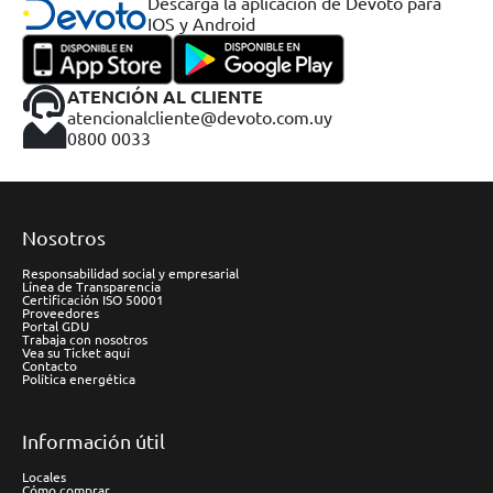
Descargá la aplicación de Devoto para
IOS y Android
ATENCIÓN AL CLIENTE
atencionalcliente@devoto.com.uy
0800 0033
Nosotros
Responsabilidad social y empresarial
Línea de Transparencia
Certificación ISO 50001
Proveedores
Portal GDU
Trabaja con nosotros
Vea su Ticket aquí
Contacto
Política energética
Información útil
Locales
Cómo comprar