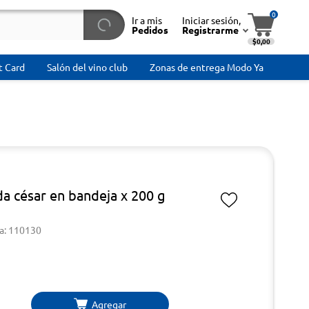
0
Ir a mis
Iniciar sesión,
Pedidos
Registrarme
$0,00
t Card
Salón del vino club
Zonas de entrega Modo Ya
da césar en bandeja x 200 g
a: 110130
Agregar