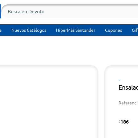
a
Nuevos Catálogos
HiperMás Santander
Cupones
Gif
-
Ensala
Referenci
186
$