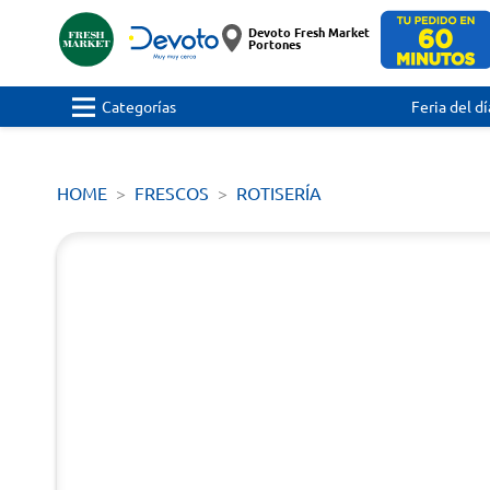
Devoto Fresh Market
Portones
Categorías
Feria del dí
HOME
FRESCOS
ROTISERÍA