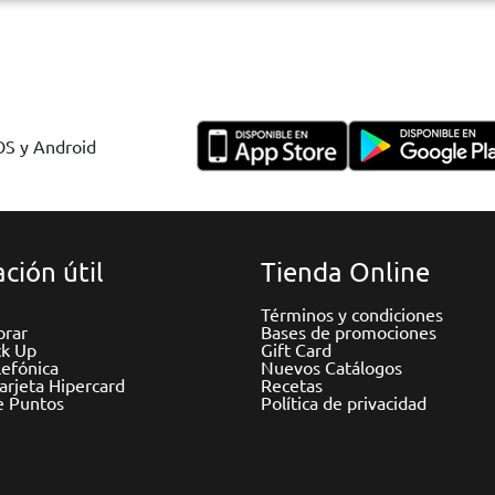
IOS y Android
ción útil
Tienda Online
Términos y condiciones
rar
Bases de promociones
ck Up
Gift Card
efónica
Nuevos Catálogos
Tarjeta Hipercard
Recetas
e Puntos
Política de privacidad