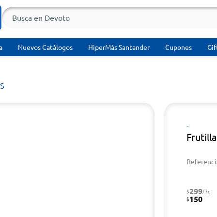
a
Nuevos Catálogos
HiperMás Santander
Cupones
Gif
S
-
Frutill
Referenci
299
$
/ kg
150
$