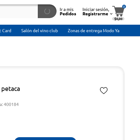
0
Ir a mis
Iniciar sesión,
Pedidos
Registrarme
$0,00
t Card
Salón del vino club
Zonas de entrega Modo Ya
a petaca
a: 400184