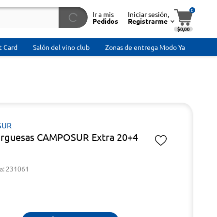
0
Ir a mis
Iniciar sesión,
Pedidos
Registrarme
$0,00
t Card
Salón del vino club
Zonas de entrega Modo Ya
SUR
rguesas CAMPOSUR Extra 20+4
a: 231061