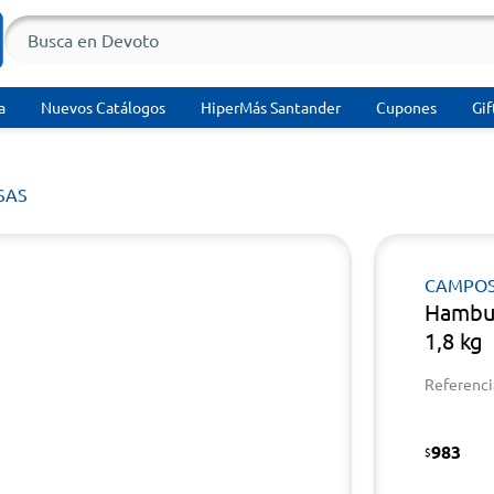
a
Nuevos Catálogos
HiperMás Santander
Cupones
Gif
SAS
CAMPO
Hambu
1,8 kg
Referenci
983
$