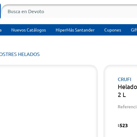
a
Nuevos Catálogos
HiperMás Santander
Cupones
Gif
POSTRES HELADOS
CRUFI
Helado
2 L
Referenci
523
$