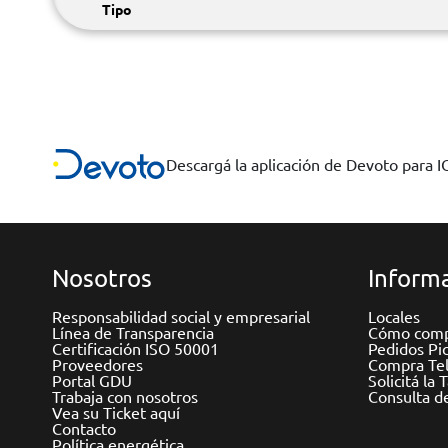
Tipo
Descargá la aplicación de Devoto para 
Nosotros
Informa
Responsabilidad social y empresarial
Locales
Línea de Transparencia
Cómo comp
Certificación ISO 50001
Pedidos Pi
Proveedores
Compra Tel
Portal GDU
Solicitá la 
Trabaja con nosotros
Consulta d
Vea su Ticket aquí
Contacto
Política energética