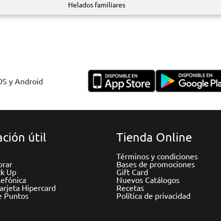
Helados familiares
IOS y Android
ción útil
Tienda Online
Términos y condiciones
rar
Bases de promociones
ck Up
Gift Card
efónica
Nuevos Catálogos
Tarjeta Hipercard
Recetas
e Puntos
Política de privacidad