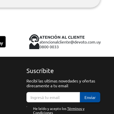
ATENCIÓN AL CLIENTE
atencionalcliente@devoto.com.uy
0800 0033
Suscríbite
Recibí las ultimas novedades y ofertas
direcamente a tu email
Enviar
He leído y acepto los
Términos y
Condiciones