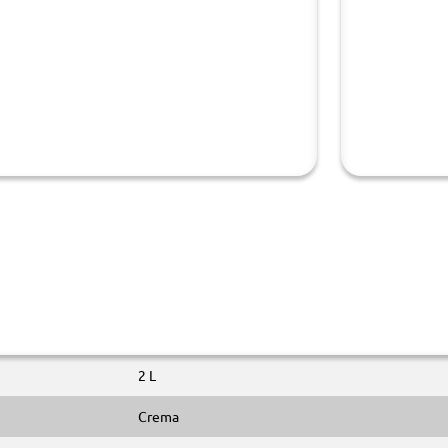
2 L
Crema