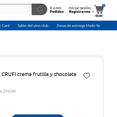
0
Ir a mis
Iniciar sesión,
Pedidos
Registrarme
$0,00
t Card
Salón del vino club
Zonas de entrega Modo Ya
 CRUFI crema frutilla y chocolate
a: 235200