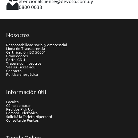
atencionalcliente@devoto.com.uy
0800 0033
Nosotros
Responsabilidad social y empresarial
Línea de Transparencia
Certificación ISO 50001
Proveedores
Portal GDU
Trabaja con nosotros
Vea su Ticket aquí
Contacto
Política energética
Información útil
Locales
Cómo comprar
Pedidos Pick Up
Compra Telefónica
Solicitá la Tarjeta Hipercard
Consulta de Puntos
Tienda Online