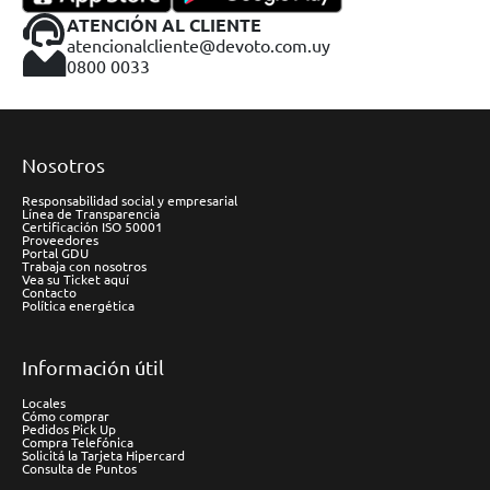
ATENCIÓN AL CLIENTE
atencionalcliente@devoto.com.uy
0800 0033
Nosotros
Responsabilidad social y empresarial
Línea de Transparencia
Certificación ISO 50001
Proveedores
Portal GDU
Trabaja con nosotros
Vea su Ticket aquí
Contacto
Política energética
Información útil
Locales
Cómo comprar
Pedidos Pick Up
Compra Telefónica
Solicitá la Tarjeta Hipercard
Consulta de Puntos