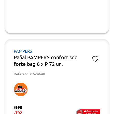
PAMPERS
Pañal PAMPERS confort sec
forte bag 6 x P 72 un.
Referencia: 624640
990
$
792
$
20%OFF