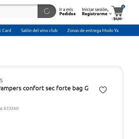
0
Ir a mis
Iniciar sesión,
Pedidos
Registrarme
$0,00
t Card
Salón del vino club
Zonas de entrega Modo Ya
S
Pampers confort sec forte bag G
a: 633260