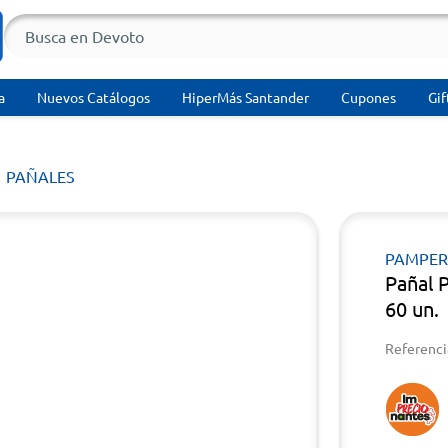
a
Nuevos Catálogos
HiperMás Santander
Cupones
Gif
PAÑALES
PAMPER
Pañal 
60 un.
Referenci