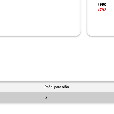
990
$
792
$
Pañal para niño
G