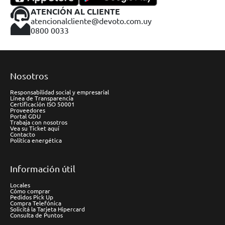
ATENCIÓN AL CLIENTE
atencionalcliente@devoto.com.uy
0800 0033
Nosotros
Responsabilidad social y empresarial
Línea de Transparencia
Certificación ISO 50001
Proveedores
Portal GDU
Trabaja con nosotros
Vea su Ticket aquí
Contacto
Política energética
Información útil
Locales
Cómo comprar
Pedidos Pick Up
Compra Telefónica
Solicitá la Tarjeta Hipercard
Consulta de Puntos