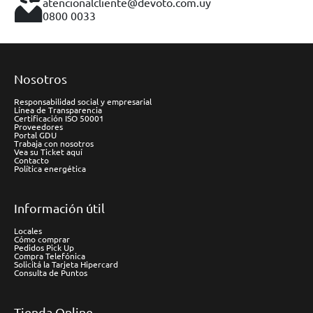
atencionalcliente@devoto.com.uy
0800 0033
Nosotros
Responsabilidad social y empresarial
Línea de Transparencia
Certificación ISO 50001
Proveedores
Portal GDU
Trabaja con nosotros
Vea su Ticket aquí
Contacto
Política energética
Información útil
Locales
Cómo comprar
Pedidos Pick Up
Compra Telefónica
Solicitá la Tarjeta Hipercard
Consulta de Puntos
Tienda Online