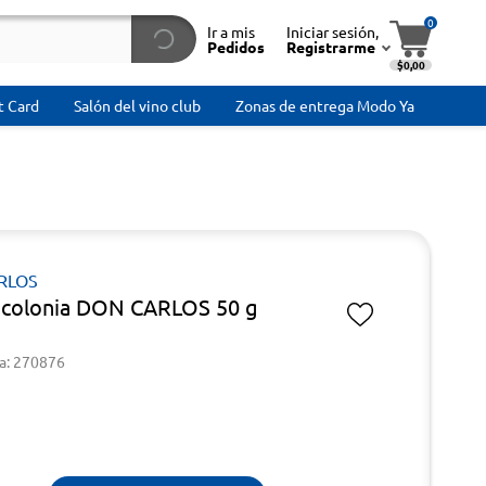
0
Ir a mis
Iniciar sesión,
Pedidos
Registrarme
$0,00
t Card
Salón del vino club
Zonas de entrega Modo Ya
RLOS
colonia DON CARLOS 50 g
a: 270876