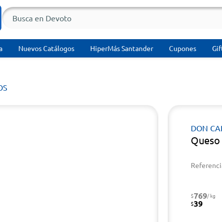
a
Nuevos Catálogos
HiperMás Santander
Cupones
Gif
OS
DON CA
Queso 
Referenci
769
$
/ kg
39
$