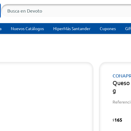
a
Nuevos Catálogos
HiperMás Santander
Cupones
Gif
CONAPR
Queso
g
Referenci
165
$