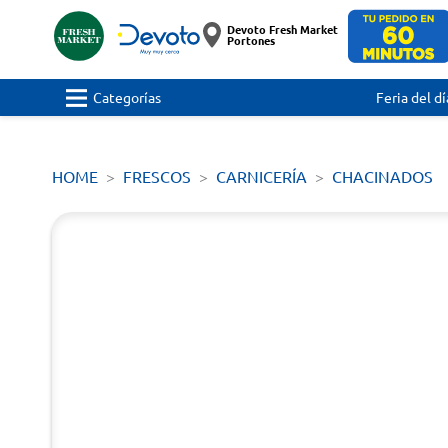
Devoto Fresh Market
Portones
Categorías
Feria del dí
HOME
FRESCOS
CARNICERÍA
CHACINADOS