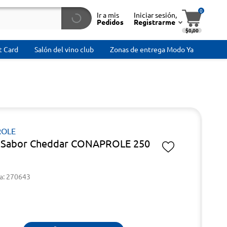
0
Ir a mis
Iniciar sesión,
Pedidos
Registrarme
$0,00
t Card
Salón del vino club
Zonas de entrega Modo Ya
OLE
 Sabor Cheddar CONAPROLE 250
a: 270643