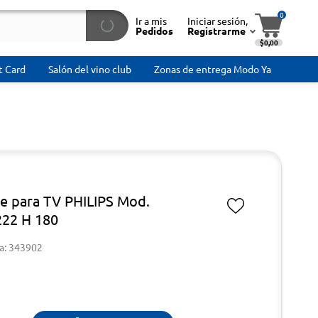
0
Ir a mis
Iniciar sesión,
Pedidos
Registrarme
$0,00
t Card
Salón del vino club
Zonas de entrega Modo Ya
e para TV PHILIPS Mod.
22 H 180
a: 343902