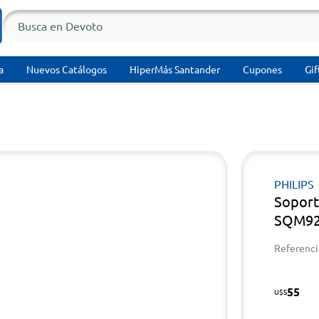
a
Nuevos Catálogos
HiperMás Santander
Cupones
Gif
PHILIPS
Soport
SQM92
Referenci
55
U$S