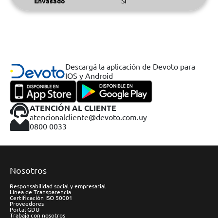
Envasado
SI
Descargá la aplicación de Devoto para
IOS y Android
ATENCIÓN AL CLIENTE
atencionalcliente@devoto.com.uy
0800 0033
Nosotros
Responsabilidad social y empresarial
Línea de Transparencia
Certificación ISO 50001
Proveedores
Portal GDU
Trabaja con nosotros