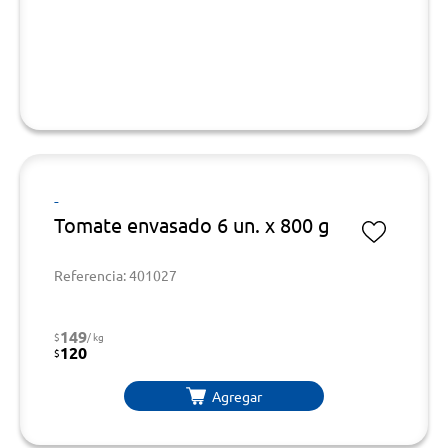
-
Tomate envasado 6 un. x 800 g
Referencia: 401027
149
$
/ kg
120
$
Agregar