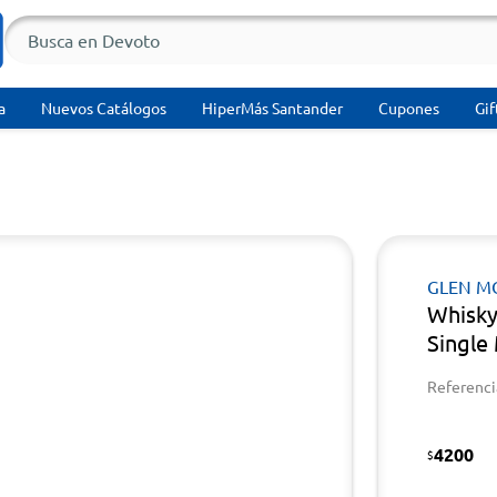
a
Nuevos Catálogos
HiperMás Santander
Cupones
Gif
GLEN M
Whisky
Single
Referenci
4200
$