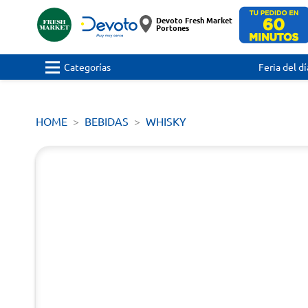
Devoto Fresh Market
Portones
Categorías
Feria del dí
HOME
BEBIDAS
WHISKY