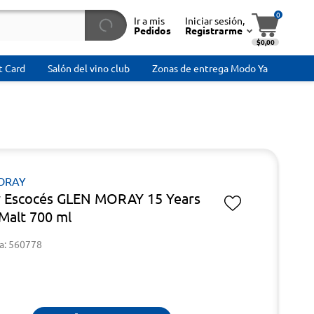
0
Ir a mis
Iniciar sesión,
Pedidos
Registrarme
$0,00
t Card
Salón del vino club
Zonas de entrega Modo Ya
ORAY
 Escocés GLEN MORAY 15 Years
 Malt 700 ml
a: 560778